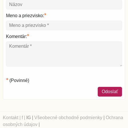
*
Meno a priezvisko:
*
Komentár:
*
(Povinné)
Odoslať
Kontakt
|
f
|
IG
|
Všeobecné obchodné podmienky
|
Ochrana
osobných údajov
|