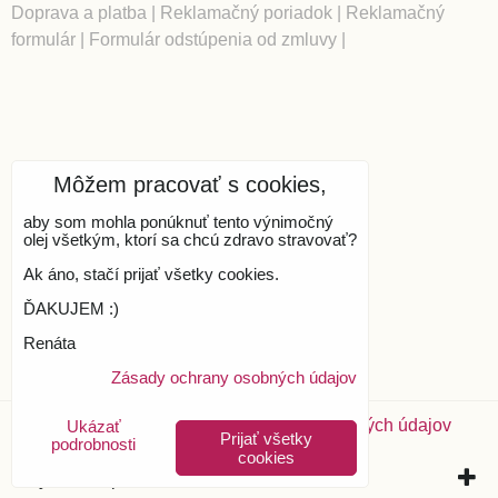
Doprava a platba
|
Reklamačný poriadok
|
Reklamačný
formulár
|
Formulár odstúpenia od zmluvy
|
Môžem pracovať s cookies,
aby som mohla ponúknuť tento výnimočný
olej všetkým, ktorí sa chcú zdravo stravovať?
Ak áno, stačí prijať všetky cookies.
ĎAKUJEM :)
Renáta
Zásady ochrany osobných údajov
Predvoľby súkromia
Zásady ochrany osobných údajov
Ukázať
Prijať všetky
podrobnosti
cookies
Vytvorené pomocou:
BiznisWeb.sk