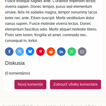
Fusce tristique sagittis ante. Curabitur imperdiet lectus
viverra sapien. Donec tempor, purus sed elementum
ornare, felis mi sodales magna, tempor nonummy lacus
tortor nec ante. Etiam suscipit. Morbi vestibulum dolor
varius sapien. Fusce molestie viverra lectus. Donec
elementum faucibus odio. Morbi aliquet molestie libero.
Proin sem lorem, fringilla sit amet, commodo nec,
consequat in, tortor.
Bluesky
Twitter
Facebook
Pinterest
Reddit
LinkedIn
WhatsApp
E-
mail
Diskusia
(0 komentárov)
Nový komentár
Zobraziť všetky komentáre