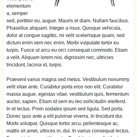
elementum
a, semper
sed, porttitor eu, augue. Mauris et diam. Nullam faucibus.
Phasellus aliquam. Integer a risus. Quisque vehicula,
dolor at congue sagittis, mi velit scelerisque quam, sed
dictum enim sem nec enim. Morbi vulputate tortor eu
turpis. Fusce ut arcu eu orci consequat commodo. Etiam
a velit. Aliquam lorem nisi, dignissim nec, ultricies
tincidunt, lacinia id, turpis.
Praesent varius magna sed metus. Vestibulum nonummy
velit vitae ante. Curabitur porta eros non elit. Curabitur
massa augue, egestas vitae, vestibulum quis, fermentum
auctor, sapien. Etiam id sem eu leo sollicitudin eleifend.
In et lectus. Proin sodales ipsum sed ligula. Sed porta.
Donec quis ante a elit pulvinar viverra. In tincidunt dui.
Morbi volutpat. Quisque tortor arcu, pellentesque ac,
mattis sit amet, ultrices in, dui. In varius consequat lectus.