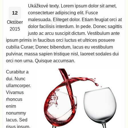
Ukážkové texty. Lorem ipsum dolor sit amet,
12
consectetuer adipiscing elit. Fusce
malesuada. Eliteget dolor. Etiam feugiat orci at
Október
dolor facilisis interdum. In pede. Donec sagittis
2015
justo ac arcu suscipit dictum. Vestibulum ante
ipsum primis in faucibus orci luctus et ultrices posuere
cubilia Curae; Donec bibendum, lacus eu vestibulum
pulvinar, massa sapien tristique nisl, laoreet sodales dui
orci non urna. Quisque accumsan.
Curabitur a
dui. Nunc
ullamcorper.
Vivamus
rhoncus
enim
nonummy
lacus. Sed
risus ipsum,