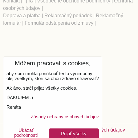
Kontakt
|
f
|
IG
|
Všeobecné obchodné podmienky
|
Ochrana
osobných údajov
|
Doprava a platba
|
Reklamačný poriadok
|
Reklamačný
formulár
|
Formulár odstúpenia od zmluvy
|
Môžem pracovať s cookies,
aby som mohla ponúknuť tento výnimočný
olej všetkým, ktorí sa chcú zdravo stravovať?
Ak áno, stačí prijať všetky cookies.
ĎAKUJEM :)
Renáta
Zásady ochrany osobných údajov
Predvoľby súkromia
Zásady ochrany osobných údajov
Ukázať
Prijať všetky
podrobnosti