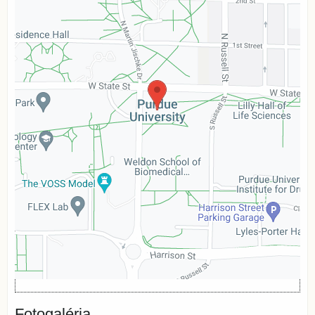
Externý obsah je blokovaný Voľbami
súkromia
Prajete si načítať externý obsah?
Povoliť tentokrát
Povoliť a zapamätať - súhlas s druhom
cookie: Funkčné
Otvoriť obsah v novom okne
Fotogaléria