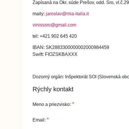
Zapísaná na Okr. súde Prešov, odd. Sro, vl.č.2
maily:
jaroslav@mia-italia.it
vinisssro@gmail.com
tel: +421 902 645 420
IBAN: SK2883300000002000984459
Swift: FIOZSKBAXXX
Dozorný orgán: Inšpektorát SOI (Slovenská obc
Rýchly kontakt
*
Meno a priezvisko:
*
Email: