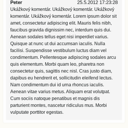
Peter
25.5.2012 17:23:28
Ukážkový komentár. Ukážkový komentár. Ukážkový
komentár. Ukážkový komentár. Lorem ipsum dolor sit
amet, consectetur adipiscing elit. Mauris felis nibh,
faucibus gravida dignissim nec, interdum quis dui.
Aenean sodales tellus eget nisi imperdiet varius.
Quisque at nunc ut dui accumsan iaculis. Nulla
facilisi. Suspendisse vestibulum luctus diam vel
condimentum. Pellentesque adipiscing sodales arcu
quis elementum. Morbi quam leo, pharetra non
consectetur quis, sagittis nec nisl. Cras justo diam,
dapibus eu hendrerit et, sollicitudin eleifend lectus.
Nam condimentum dui id urna rhoncus iaculis.
Aenean vitae varius metus. Aliquam erat volutpat.
Cum sociis natoque penatibus et magnis dis
parturient montes, nascetur ridiculus mus. Morbi
vulputate porttitor egestas.